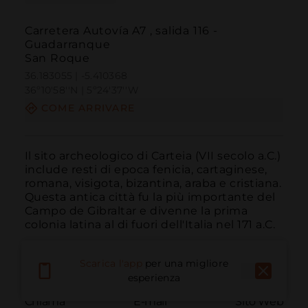
Carretera Autovía A7 , salida 116 -
Guadarranque
San Roque
36.183055 | -5.410368
36º10'58''N | 5º24'37''W
COME ARRIVARE
Il sito archeologico di Carteia (VII secolo a.C.) 
include resti di epoca fenicia, cartaginese, 
romana, visigota, bizantina, araba e cristiana. 
Questa antica città fu la più importante del 
Campo de Gibraltar e divenne la prima 
colonia latina al di fuori dell'Italia nel 171 a.C.
Scarica l'app
per una migliore
esperienza
Chiama
E-mail
Sito Web