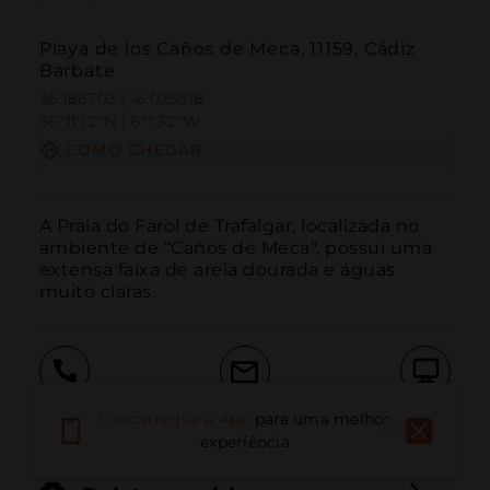
Playa de los Caños de Meca, 11159, Cádiz
Barbate
36.186703 | -6.025618
36º11'12''N | 6º1'32''W
COMO CHEGAR
A Praia do Farol de Trafalgar, localizada no 
ambiente de "Caños de Meca", possui uma 
extensa faixa de areia dourada e águas 
muito claras.
Ligar
E-mail
Site
Descarregue a App
para uma melhor
experiência