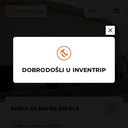
HR
DOBRODOŠLI U INVENTRIP
Arena za borbe bikova
Građevina civilne namjene