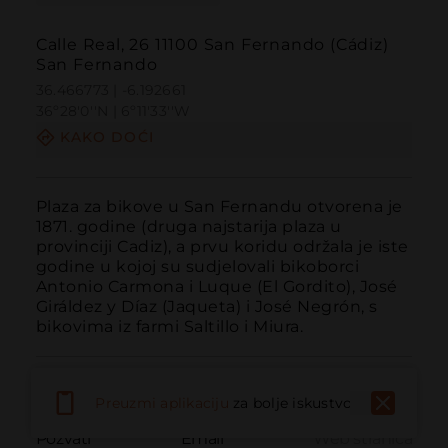
Calle Real, 26 11100 San Fernando (Cádiz)
San Fernando
36.466773 | -6.192661
36º28'0''N | 6º11'33''W
KAKO DOĆI
Plaza za bikove u San Fernandu otvorena je 
1871. godine (druga najstarija plaza u 
provinciji Cadiz), a prvu koridu održala je iste 
godine u kojoj su sudjelovali bikoborci 
Antonio Carmona i Luque (El Gordito), José 
Giráldez y Díaz (Jaqueta) i José Negrón, s 
bikovima iz farmi Saltillo i Miura.
Preuzmi aplikaciju
za bolje iskustvo
Pozvati
Email
Web stranica