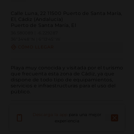
Calle Luna, 22 11500 Puerto de Santa María,
El, Cádiz (Andalucía)
Puerto de Santa María, El
36.580089 | -6.229287
36º34'48''N | 6º13'45''W
CÓMO LLEGAR
Playa muy conocida y visitada por el turismo 
que frecuenta esta zona de Cádiz, ya que 
dispone de todo tipo de equipamientos, 
servicios e infraestructuras para el uso del 
público.
Descarga la app
para una mejor
experiencia
Llamar
Email
Sitio Web