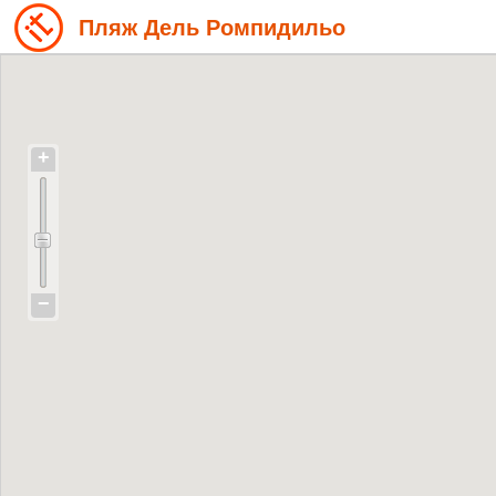
Пляж Дель Ромпидильо
+
−