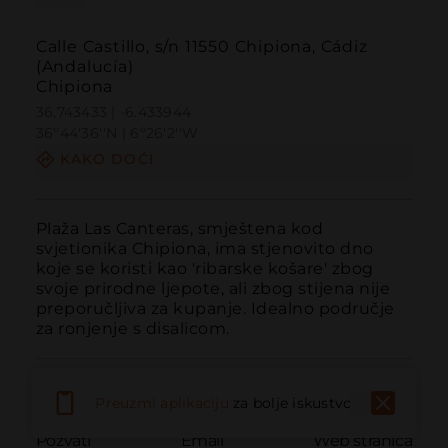
Calle Castillo, s/n 11550 Chipiona, Cádiz
(Andalucía)
Chipiona
36.743433 | -6.433944
36º44'36''N | 6º26'2''W
KAKO DOĆI
Plaža Las Canteras, smještena kod 
svjetionika Chipiona, ima stjenovito dno 
koje se koristi kao 'ribarske košare' zbog 
svoje prirodne ljepote, ali zbog stijena nije 
preporučljiva za kupanje. Idealno područje 
za ronjenje s disalicom.
Preuzmi aplikaciju
za bolje iskustvo
Pozvati
Email
Web stranica