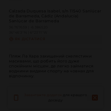
Calzada Duquesa Isabel, s/n 11540 Sanlúcar
de Barrameda, Cádiz (Andalucía)
Sanlúcar de Barrameda
36.767659 | -6.386520
36º46'3''N | 6º23'11''W
ЯК ДІСТАТИСЯ
Пляж Ла Хара захищений скелястими 
масивами, що робить його дуже 
спокійним місцем, де легко займатися 
водними видами спорту на човнах для 
відпочинку.
Завантажте додаток
для кращого
досвіду
Дзвонити
Електронна пошта
Веб-сайт