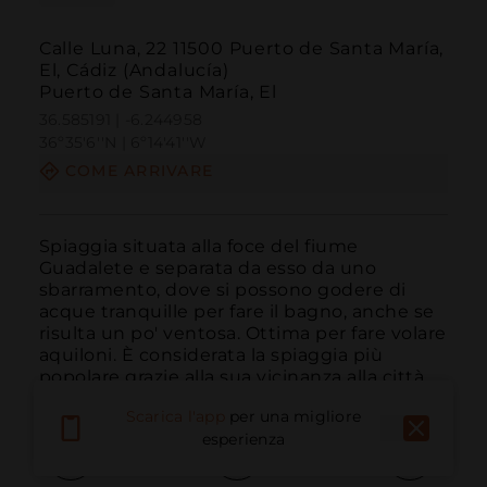
Calle Luna, 22 11500 Puerto de Santa María,
El, Cádiz (Andalucía)
Puerto de Santa María, El
36.585191 | -6.244958
36º35'6''N | 6º14'41''W
COME ARRIVARE
Spiaggia situata alla foce del fiume 
Guadalete e separata da esso da uno 
sbarramento, dove si possono godere di 
acque tranquille per fare il bagno, anche se 
risulta un po' ventosa. Ottima per fare volare 
aquiloni. È considerata la spiaggia più 
popolare grazie alla sua vicinanza alla città.
Scarica l'app
per una migliore
esperienza