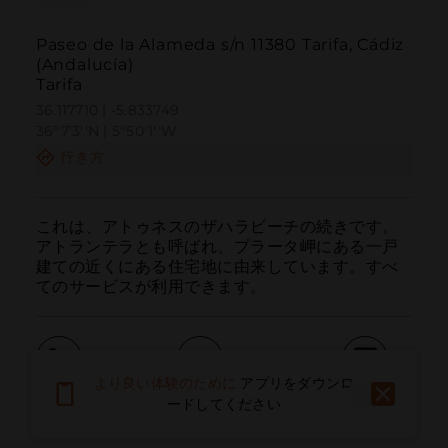
Paseo de la Alameda s/n 11380 Tarifa, Cádiz
(Andalucía)
Tarifa
36.117710 | -5.833749
36º7'3''N | 5º50'1''W
行き方
これは、アトゥネスのザハラビーチの続きです。
アトランテラとも呼ばれ、プラータ岬にある一戸
建ての近くにある住宅地に由来しています。すべ
てのサービスが利用できます。
より良い体験のために
アプリをダウンロ
呼ぶ
電子メール
ウェブサイト
ードしてください