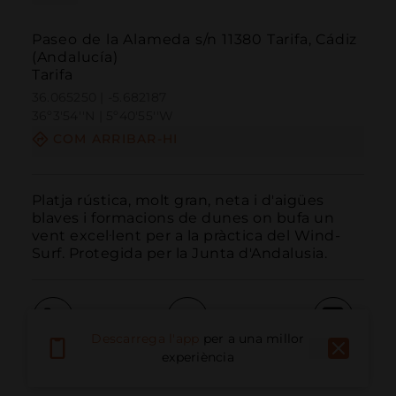
Paseo de la Alameda s/n 11380 Tarifa, Cádiz
(Andalucía)
Tarifa
36.065250 | -5.682187
36º3'54''N | 5º40'55''W
COM ARRIBAR-HI
Platja rústica, molt gran, neta i d'aigües 
blaves i formacions de dunes on bufa un 
vent excel·lent per a la pràctica del Wind-
Surf. Protegida per la Junta d'Andalusia.
Descarrega l'app
per a una millor
Trucar
Email
Lloc Web
experiència