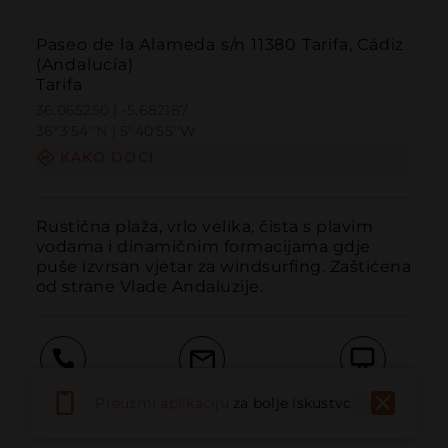
Paseo de la Alameda s/n 11380 Tarifa, Cádiz
(Andalucía)
Tarifa
36.065250 | -5.682187
36º3'54''N | 5º40'55''W
KAKO DOĆI
Rustična plaža, vrlo velika, čista s plavim 
vodama i dinamičnim formacijama gdje 
puše izvrsan vjetar za windsurfing. Zaštićena 
od strane Vlade Andaluzije.
Pozvati
Email
Web stranica
Preuzmi aplikaciju
za bolje iskustvo