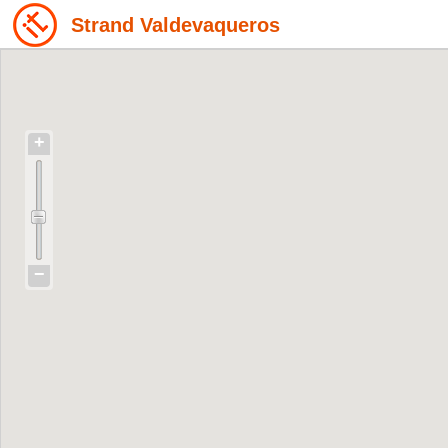
Strand Valdevaqueros
+
−