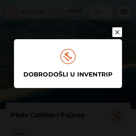
HR
DOBRODOŠLI U INVENTRIP
Plaža Cañillos i Pajares
Plaža