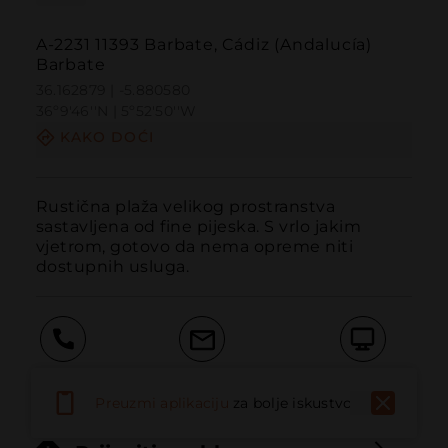
A-2231 11393 Barbate, Cádiz (Andalucía)
Barbate
36.162879 | -5.880580
36º9'46''N | 5º52'50''W
KAKO DOĆI
Rustična plaža velikog prostranstva 
sastavljena od fine pijeska. S vrlo jakim 
vjetrom, gotovo da nema opreme niti 
dostupnih usluga.
Pozvati
Email
Web stranica
Preuzmi aplikaciju
za bolje iskustvo