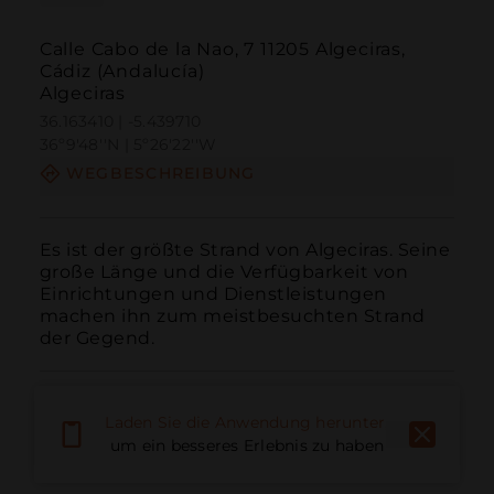
Calle Cabo de la Nao, 7 11205 Algeciras,
Cádiz (Andalucía)
Algeciras
36.163410 | -5.439710
36º9'48''N | 5º26'22''W
WEGBESCHREIBUNG
Es ist der größte Strand von Algeciras. Seine 
große Länge und die Verfügbarkeit von 
Einrichtungen und Dienstleistungen 
machen ihn zum meistbesuchten Strand 
der Gegend.
Laden Sie die Anwendung herunter,
um ein besseres Erlebnis zu haben
Anruf
E-Mail
Website