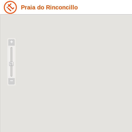
Praia do Rinconcillo
+
−