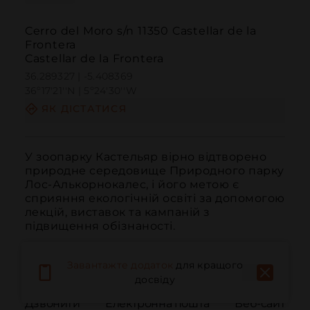
Cerro del Moro s/n 11350 Castellar de la
Frontera
Castellar de la Frontera
36.289327 | -5.408369
36º17'21''N | 5º24'30''W
ЯК ДІСТАТИСЯ
У зоопарку Кастельяр вірно відтворено 
природне середовище Природного парку 
Лос-Алькорнокалес, і його метою є 
сприяння екологічній освіті за допомогою 
лекцій, виставок та кампаній з 
підвищення обізнаності.
Завантажте додаток
для кращого
досвіду
Дзвонити
Електронна пошта
Веб-сайт