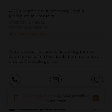
41530 Morón de la Frontera, Sevilla
Morón de la Frontera
37.120161 | -5.448922
37º7'12''N | 5º26'56''W
COMO CHEGAR
As ruínas deste castelo árabe erguem-se 
sobre uma colina localizada bem no centro 
da vila. De estilo gótico.
Ligar
E-mail
Site
Descarregue a App
para uma melhor
experiência
Relatar problema