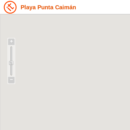
Playa Punta Caimán
+
−