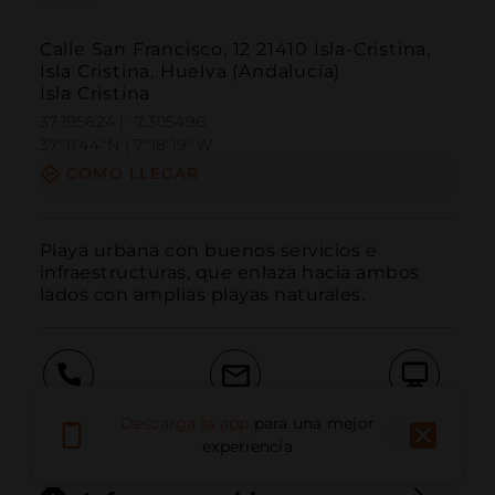
Calle San Francisco, 12 21410 Isla-Cristina,
Isla Cristina, Huelva (Andalucía)
Isla Cristina
37.195624 | -7.305496
37º11'44''N | 7º18'19''W
CÓMO LLEGAR
Playa urbana con buenos servicios e 
infraestructuras, que enlaza hacia ambos 
lados con amplias playas naturales.
Llamar
Email
Sitio Web
Descarga la app
para una mejor
experiencia