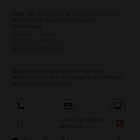
Calle San Francisco, 12 21410 Isla-Cristina,
Isla Cristina, Huelva (Andalucía)
Isla Cristina
37.195624 | -7.305496
37º11'44''N | 7º18'19''W
COME ARRIVARE
Spiaggia urbana con buoni servizi e 
infrastrutture, che si collega ai due lati con 
ampie spiagge naturali.
Chiama
E-mail
Sito Web
Scarica l'app
per una migliore
esperienza