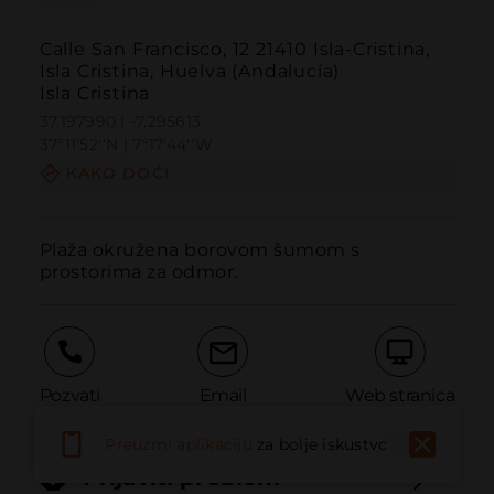
Calle San Francisco, 12 21410 Isla-Cristina,
Isla Cristina, Huelva (Andalucía)
Isla Cristina
37.197990 | -7.295613
37º11'52''N | 7º17'44''W
KAKO DOĆI
Plaža okružena borovom šumom s 
prostorima za odmor.
Pozvati
Email
Web stranica
Preuzmi aplikaciju
za bolje iskustvo
Prijaviti problem