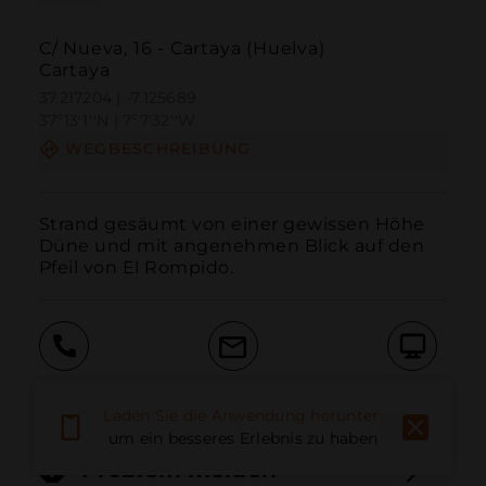
C/ Nueva, 16 - Cartaya (Huelva)
Cartaya
37.217204 | -7.125689
37º13'1''N | 7º7'32''W
WEGBESCHREIBUNG
Strand gesäumt von einer gewissen Höhe 
Düne und mit angenehmen Blick auf den 
Pfeil von El Rompido.
Anruf
E-Mail
Website
Laden Sie die Anwendung herunter,
um ein besseres Erlebnis zu haben
Problem melden