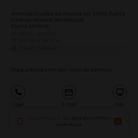
Avenida Ciudad de Huelva s/n 21100 Punta
Umbría, Huelva (Andalucía)
Punta Umbría
37.178265 | -6.970155
37º10'41''N | 6º58'12''W
COMO CHEGAR
Praia urbana com alto nível de serviços.
Ligar
E-mail
Site
Descarregue a App
para uma melhor
experiência
Relatar problema