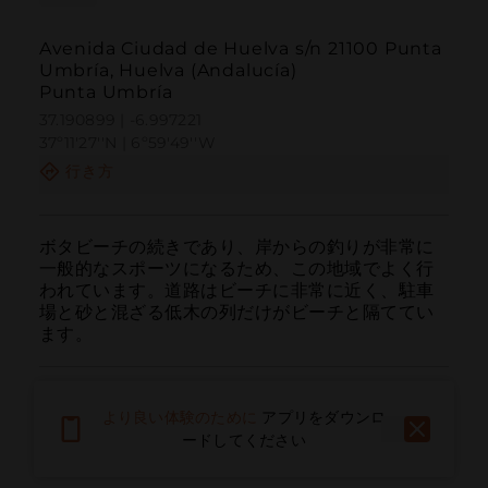
Avenida Ciudad de Huelva s/n 21100 Punta
Umbría, Huelva (Andalucía)
Punta Umbría
37.190899 | -6.997221
37º11'27''N | 6º59'49''W
行き方
ボタビーチの続きであり、岸からの釣りが非常に
一般的なスポーツになるため、この地域でよく行
われています。道路はビーチに非常に近く、駐車
場と砂と混ざる低木の列だけがビーチと隔ててい
ます。
より良い体験のために
アプリをダウンロ
ードしてください
呼ぶ
電子メール
ウェブサイト