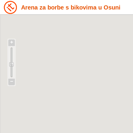
Arena za borbe s bikovima u Osuni
+
−