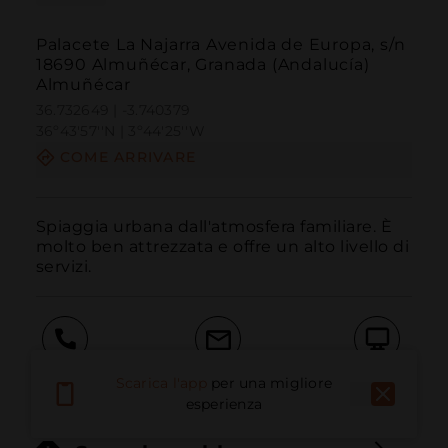
Palacete La Najarra Avenida de Europa, s/n
18690 Almuñécar, Granada (Andalucía)
Almuñécar
36.732649 | -3.740379
36º43'57''N | 3º44'25''W
COME ARRIVARE
Spiaggia urbana dall'atmosfera familiare. È 
molto ben attrezzata e offre un alto livello di 
servizi.
Chiama
E-mail
Sito Web
Scarica l'app
per una migliore
esperienza