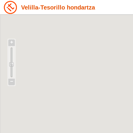
Velilla-Tesorillo hondartza
+
−