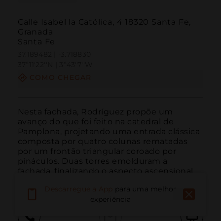
Calle Isabel la Católica, 4 18320 Santa Fe,
Granada
Santa Fe
37.189482 | -3.718830
37º11'22''N | 3º43'7''W
COMO CHEGAR
Nesta fachada, Rodríguez propõe um 
avanço do que foi feito na catedral de 
Pamplona, projetando uma entrada clássica 
composta por quatro colunas rematadas 
por um frontão triangular coroado por 
pináculos. Duas torres emolduram a 
fachada, finalizando o aspecto ascensional 
do conjunto.
Descarregue a App
para uma melhor
experiência