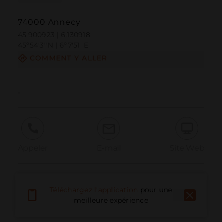
74000 Annecy
45.900923 | 6.130918
45º54'3''N | 6º7'51''E
COMMENT Y ALLER
-
Appeler
E-mail
Site Web
Signaler un problème
Téléchargez l'application
pour une
meilleure expérience