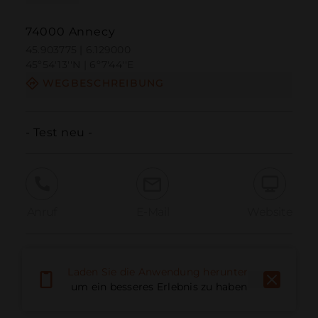
74000 Annecy
45.903775 | 6.129000
45º54'13''N | 6º7'44''E
WEGBESCHREIBUNG
- Test neu -
Anruf
E-Mail
Website
Problem melden
Laden Sie die Anwendung herunter,
um ein besseres Erlebnis zu haben