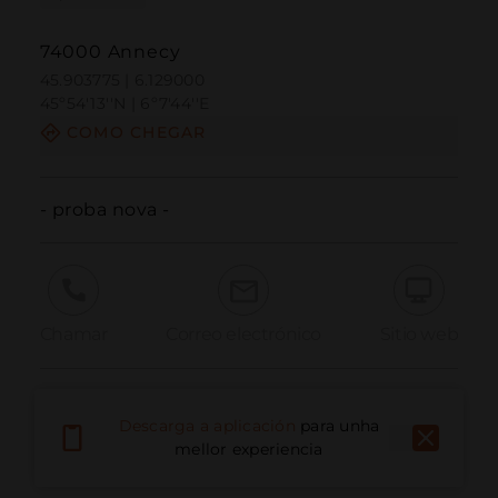
74000 Annecy
45.903775 | 6.129000
45º54'13''N | 6º7'44''E
COMO CHEGAR
- proba nova -
Chamar
Correo electrónico
Sitio web
Informar dun problema
Descarga a aplicación
para unha
mellor experiencia