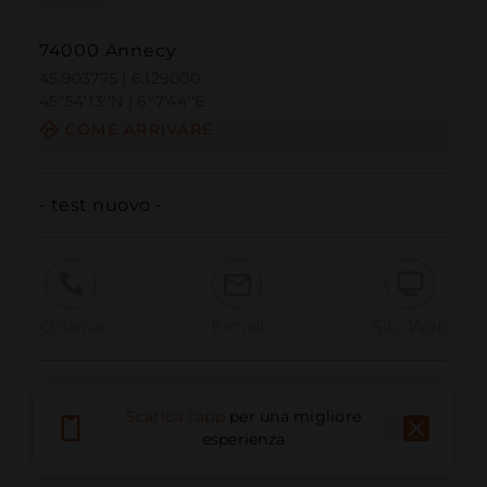
74000 Annecy
45.903775 | 6.129000
45º54'13''N | 6º7'44''E
COME ARRIVARE
- test nuovo -
Chiama
E-mail
Sito Web
Segnala problema
Scarica l'app
per una migliore
esperienza