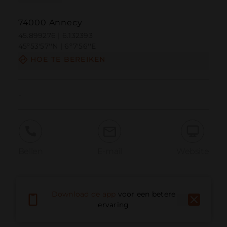
74000 Annecy
45.899276 | 6.132393
45º53'57''N | 6º7'56''E
HOE TE BEREIKEN
-
Bellen
E-mail
Website
Probleem melden
Download de app
voor een betere
ervaring