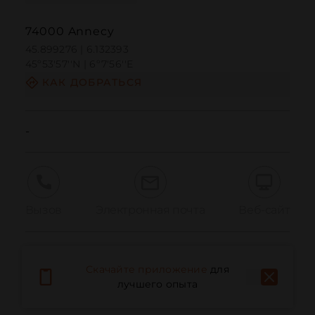
74000 Annecy
45.899276 | 6.132393
45º53'57''N | 6º7'56''E
КАК ДОБРАТЬСЯ
-
Вызов
Электронная почта
Веб-сайт
Сообщить о проблеме
Скачайте приложение
для
лучшего опыта