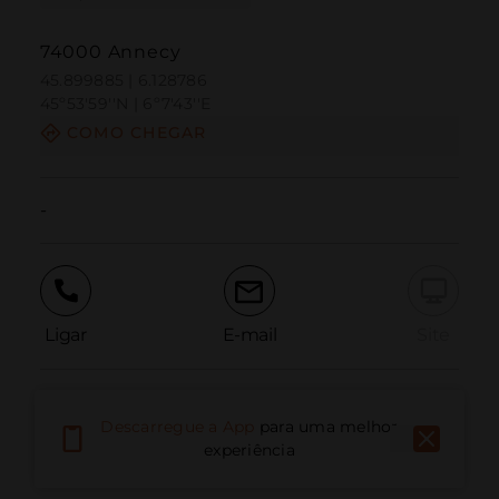
74000 Annecy
45.899885 | 6.128786
45º53'59''N | 6º7'43''E
COMO CHEGAR
-
Ligar
E-mail
Site
Relatar problema
Descarregue a App
para uma melhor
experiência