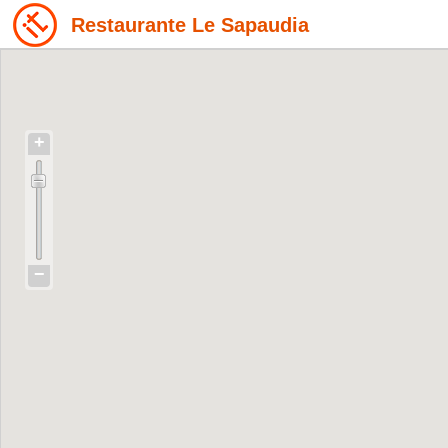
Restaurante Le Sapaudia
+
−