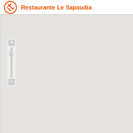
Restaurante Le Sapaudia
+
−