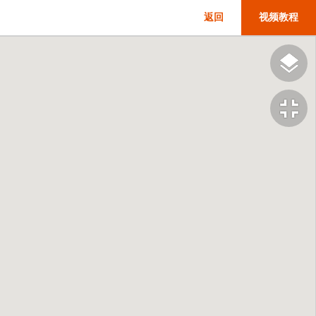
返回
视频教程
fullscreen_exit