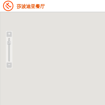
莎波迪亚餐厅
+
−