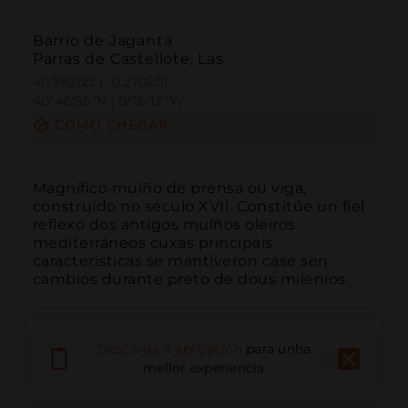
Barrio de Jaganta
Parras de Castellote, Las
40.782122 | -0.270201
40º46'55''N | 0º16'12''W
COMO CHEGAR
Magnífico muíño de prensa ou viga, 
construído no século XVII. Constitúe un fiel 
reflexo dos antigos muíños oleiros 
mediterráneos cuxas principais 
características se mantiveron case sen 
cambios durante preto de dous milenios.
Descarga a aplicación
para unha
mellor experiencia
Chamar
Correo electrónico
Sitio web