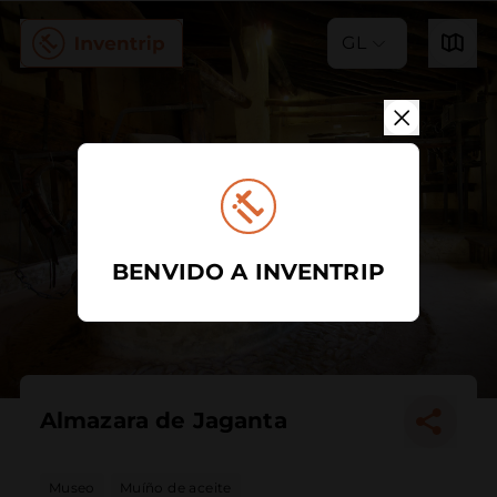
GL
BENVIDO A INVENTRIP
Almazara de Jaganta
Museo
Muíño de aceite