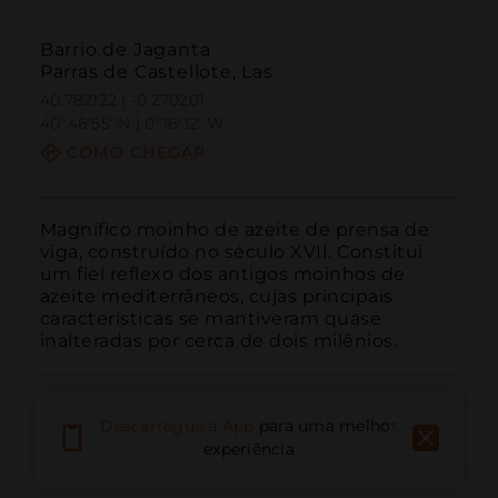
Barrio de Jaganta
Parras de Castellote, Las
40.782122 | -0.270201
40º46'55''N | 0º16'12''W
COMO CHEGAR
Magnífico moinho de azeite de prensa de 
viga, construído no século XVII. Constitui 
um fiel reflexo dos antigos moinhos de 
azeite mediterrâneos, cujas principais 
características se mantiveram quase 
inalteradas por cerca de dois milênios.
Descarregue a App
para uma melhor
experiência
Ligar
E-mail
Site