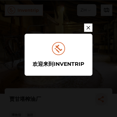
ZH
欢迎来到INVENTRIP
贾甘塔榨油厂
博物馆
油坊