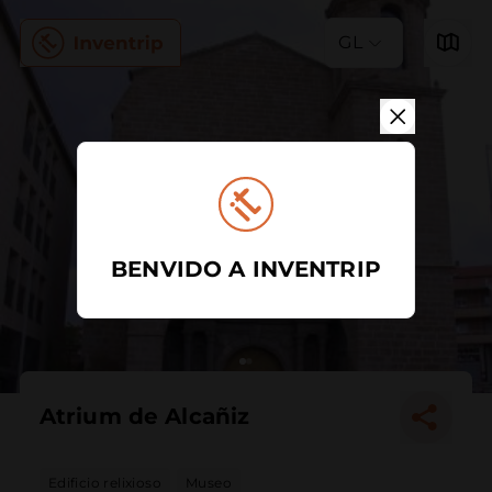
GL
BENVIDO A INVENTRIP
Atrium de Alcañiz
Edificio relixioso
Museo