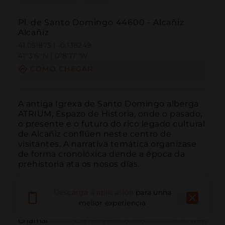
Pl. de Santo Domingo 44600 - Alcañiz
Alcañiz
41.051875 | -0.138249
41º3'6''N | 0º8'17''W
COMO CHEGAR
A antiga Igrexa de Santo Domingo alberga 
ATRIUM, Espazo de Historia, onde o pasado, 
o presente e o futuro do rico legado cultural 
de Alcañiz conflúen neste centro de 
visitantes. A narrativa temática organízase 
de forma cronolóxica dende a época da 
prehistoria ata os nosos días.
Descarga a aplicación
para unha
mellor experiencia
Chamar
Correo electrónico
Sitio web