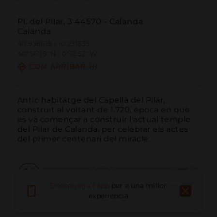
Pl. del Pilar, 3 44570 - Calanda
Calanda
40.938619 | -0.231335
40º56'19''N | 0º13'52''W
COM ARRIBAR-HI
Antic habitatge del Capellà del Pilar, 
construït al voltant de 1.720, època en què 
es va començar a construir l'actual temple 
del Pilar de Calanda, per celebrar els actes 
del primer centenari del miracle.
Descarrega l'app
per a una millor
Trucar
Email
Lloc Web
experiència