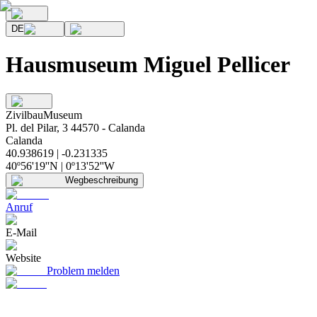
DE
Hausmuseum Miguel Pellicer
Zivilbau
Museum
Pl. del Pilar, 3 44570 - Calanda
Calanda
40.938619 | -0.231335
40º56'19''N | 0º13'52''W
Wegbeschreibung
Anruf
E-Mail
Website
Problem melden