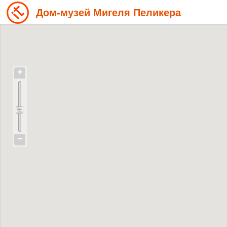
Дом-музей Мигеля Пеликера
+
−