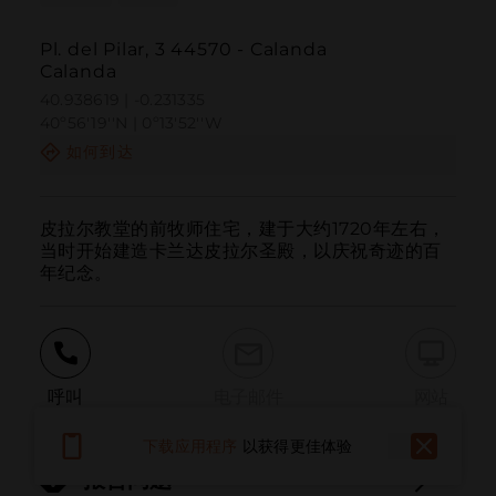
Pl. del Pilar, 3 44570 - Calanda
Calanda
40.938619 | -0.231335
40º56'19''N | 0º13'52''W
如何到达
皮拉尔教堂的前牧师住宅，建于大约1720年左右，
当时开始建造卡兰达皮拉尔圣殿，以庆祝奇迹的百
年纪念。
呼叫
电子邮件
网站
下载应用程序
以获得更佳体验
报告问题