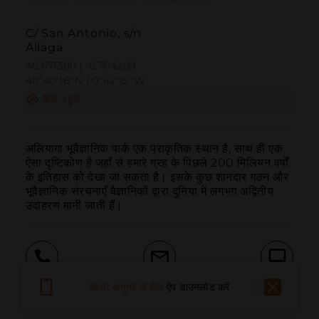
C/ San Antonio, s/n
Aliaga
40.671300 | -0.704209
40º40'16''N | 0º42'15''W
कैसे पहुंचें
अलियागा भूवैज्ञानिक पार्क एक प्राकृतिक स्थान है, साथ ही एक 
ऐसा दृष्टिकोण है जहाँ से हमारे ग्रह के पिछले 200 मिलियन वर्षों 
के इतिहास को देखा जा सकता है। इसके कुछ शानदार गठन और 
भूवैज्ञानिक संरचनाएँ वैज्ञानिकों द्वारा दुनिया में लगभग अद्वितीय 
उदाहरण मानी जाती हैं।
बुलाना
ईमेल
वेबसाइट
बेहतर अनुभव के लिए
ऐप डाउनलोड करें