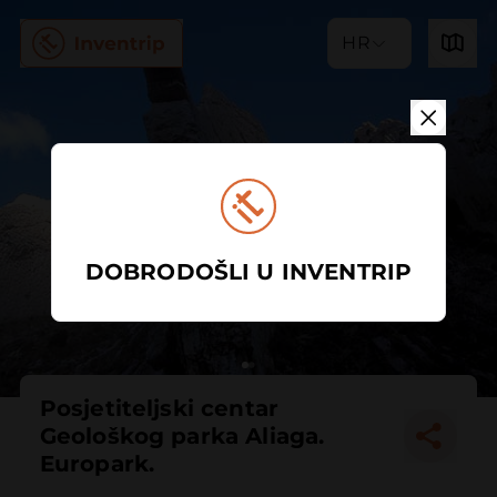
HR
DOBRODOŠLI U INVENTRIP
Posjetiteljski centar
Geološkog parka Aliaga.
Europark.