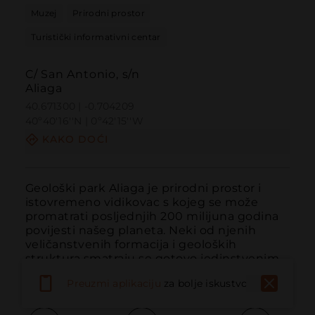
Muzej
Prirodni prostor
Turistički informativni centar
C/ San Antonio, s/n
Aliaga
40.671300 | -0.704209
40º40'16''N | 0º42'15''W
KAKO DOĆI
Geološki park Aliaga je prirodni prostor i 
istovremeno vidikovac s kojeg se može 
promatrati posljednjih 200 milijuna godina 
povijesti našeg planeta. Neki od njenih 
veličanstvenih formacija i geoloških 
struktura smatraju se gotovo jedinstvenim 
primjerima na svijetu.
Preuzmi aplikaciju
za bolje iskustvo