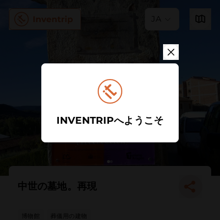
JA
INVENTRIPへようこそ
中世の墓地。再現
博物館
葬儀用の建物