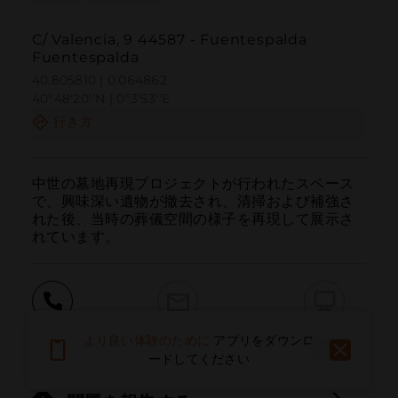
C/ Valencia, 9 44587 - Fuentespalda
Fuentespalda
40.805810 | 0.064862
40º48'20''N | 0º3'53''E
行き方
中世の墓地再現プロジェクトが行われたスペース
で、興味深い遺物が撤去され、清掃および補強さ
れた後、当時の葬儀空間の様子を再現して展示さ
れています。
呼ぶ
電子メール
ウェブサイト
より良い体験のために
アプリをダウンロ
ードしてください