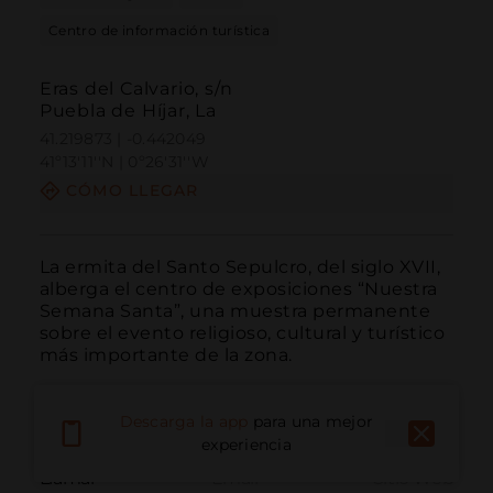
Centro de información turística
Eras del Calvario, s/n
Puebla de Híjar, La
41.219873 | -0.442049
41º13'11''N | 0º26'31''W
CÓMO LLEGAR
La ermita del Santo Sepulcro, del siglo XVII, 
alberga el centro de exposiciones “Nuestra 
Semana Santa”, una muestra permanente 
sobre el evento religioso, cultural y turístico 
más importante de la zona.
Descarga la app
para una mejor
experiencia
Llamar
Email
Sitio Web